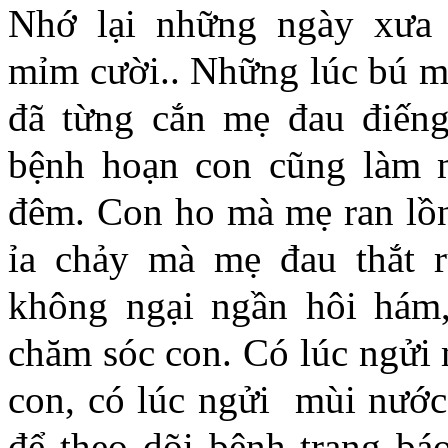
Nhớ lại những ngày xưa 
mỉm cười.. Những lúc bú 
đã từng cắn mẹ đau điến
bệnh hoạn con cũng làm 
đêm. Con ho mà mẹ ran lồ
ỉa chảy mà mẹ đau thắt 
không ngại ngần hôi hám
chăm sóc con. Có lúc ngửi
con, có lúc ngửi mùi nước
để theo dõi bệnh trạng bá