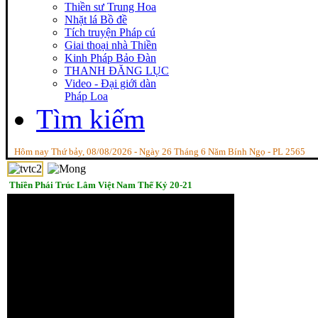
Thiền sư Trung Hoa
Nhặt lá Bồ đề
Tích truyện Pháp cú
Giai thoại nhà Thiền
Kinh Pháp Bảo Đàn
THANH ĐĂNG LỤC
Video - Đại giới dàn
Pháp Loa
Tìm kiếm
Hôm nay Thứ bảy, 08/08/2026 - Ngày 26 Tháng 6 Năm Bính Ngọ - PL 2565
Thiền Phái Trúc Lâm Việt Nam Thế Kỷ 20-21