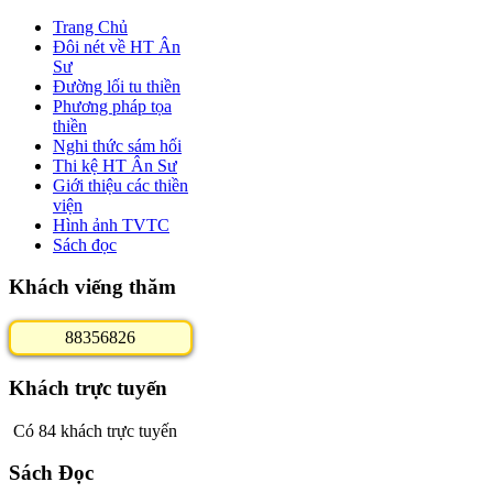
Trang Chủ
Đôi nét về HT Ân
Sư
Đường lối tu thiền
Phương pháp tọa
thiền
Nghi thức sám hối
Thi kệ HT Ân Sư
Giới thiệu các thiền
viện
Hình ảnh TVTC
Sách đọc
Khách viếng thăm
8
8
3
5
6
8
2
6
Khách trực tuyến
Có 84 khách trực tuyến
Sách Đọc