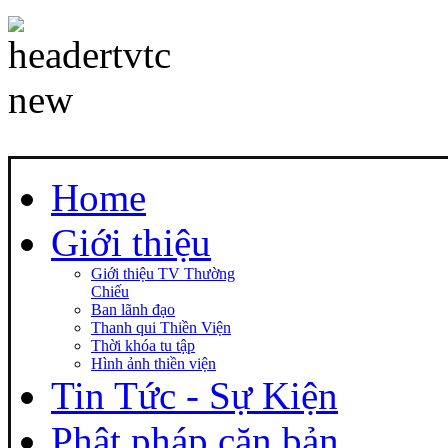
Home
Giới thiệu
Giới thiệu TV Thường
Chiếu
Ban lãnh đạo
Thanh qui Thiền Viện
Thời khóa tu tập
Hình ảnh thiền viện
Tin Tức - Sự Kiện
Phật pháp căn bản