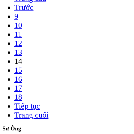
Trước
9
10
11
12
13
14
15
16
17
18
Tiếp tục
Trang cuối
Sư Ông