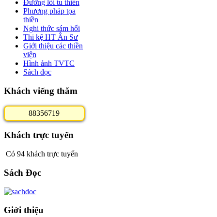
Đường lối tu thiền
Phương pháp tọa
thiền
Nghi thức sám hối
Thi kệ HT Ân Sư
Giới thiệu các thiền
viện
Hình ảnh TVTC
Sách đọc
Khách viếng thăm
8
8
3
5
6
7
1
9
Khách trực tuyến
Có 94 khách trực tuyến
Sách Đọc
Giới thiệu