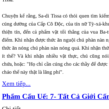
Chuyện kể rằng, Sa-di Tissa có thói quen tìm kiế
cúng dường của Cấp Cô Ðộc, của tín nữ Tỳ-xá-khư
thiện tín, đến cả phẩm vật tối thắng của vua Ba-
điểm. Khi nhận được thức ăn nguội chú phàn nàn n
thức ăn nóng chú phàn nàn nóng quá. Khi nhận thức
ít thế? Và khi nhận nhiều vật thực, chú cũng nó
chứa, hoặc: "Họ chỉ cần cúng cho các thầy để đượ
cháo thế này thật là lãng phí".
Xem tiếp...
Phẩm Cấu Uế: 7- Tất Cả Giới Cấ
Chi tiết