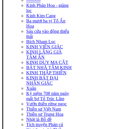
----------
Kinh Pháp Hoa - giảng
lục
Kinh Kim Cang
Ba mươi ba vị Tổ Ấn
Hoa
Sáu cửa vào động thiếu
thất
Bích Nham Lục
KINH VIÊN GIÁC
KINH LĂNG GIÀ
TÂM ẤN
KINH DUY MA CẬT
BÁT NHÃ TÂM KINH
KINH THẬP THIỆN
KINH BÁT ĐẠI
NHÂN GIÁC
Xuân
Kỷ niệm 708 năm ngày
mất Sơ Tổ Trúc Lâm
Vườn thiền rừng ngọc
Thiền sư Việt Nam
Thiền sư Trung Hoa
Nhặt lá Bồ đề
Tích truyện Pháp cú