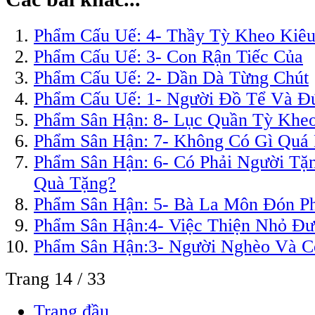
Phẩm Cấu Uế: 4- Thầy Tỳ Kheo Kiê
Phẩm Cấu Uế: 3- Con Rận Tiếc Của
Phẩm Cấu Uế: 2- Dần Dà Từng Chút
Phẩm Cấu Uế: 1- Người Ðồ Tể Và Ðứ
Phẩm Sân Hận: 8- Lục Quần Tỳ Khe
Phẩm Sân Hận: 7- Không Có Gì Quá N
Phẩm Sân Hận: 6- Có Phải Người T
Quà Tặng?
Phẩm Sân Hận: 5- Bà La Môn Ðón P
Phẩm Sân Hận:4- Việc Thiện Nhỏ Ðư
Phẩm Sân Hận:3- Người Nghèo Và C
Trang 14 / 33
Trang đầu