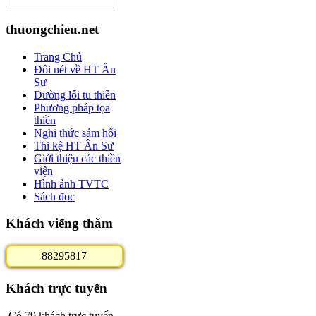
thuongchieu.net
Trang Chủ
Đôi nét về HT Ân
Sư
Đường lối tu thiền
Phương pháp tọa
thiền
Nghi thức sám hối
Thi kệ HT Ân Sư
Giới thiệu các thiền
viện
Hình ảnh TVTC
Sách đọc
Khách viếng thăm
8
8
2
9
5
8
1
7
Khách trực tuyến
Có 79 khách trực tuyến