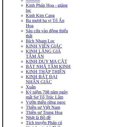
----------
Kinh Pháp Hoa - giảng
lục
Kinh Kim Cang
Ba mươi ba vị Tổ Ấn
Hoa
Sáu cửa vào động thiếu
thất
Bích Nham Lục
KINH VIÊN GIÁC
KINH LĂNG GIÀ
TÂM ẤN
KINH DUY MA CẬT
BÁT NHÃ TÂM KINH
KINH THẬP THIỆN
KINH BÁT ĐẠI
NHÂN GIÁC
Xuân
Kỷ niệm 708 năm ngày
mất Sơ Tổ Trúc Lâm
Vườn thiền rừng ngọc
Thiền sư Việt Nam
Thiền sư Trung Hoa
Nhặt lá Bồ đề
Tích truyện Pháp cú