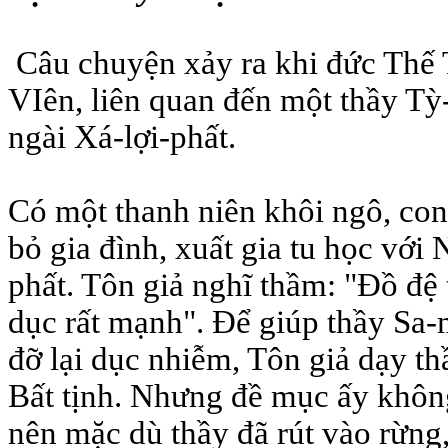
Câu chuyện xảy ra khi đức Thế 
VIên, liên quan đến một thầy Tỳ
ngài Xá-lợi-phất.
Có một thanh niên khôi ngô, con 
bỏ gia đình, xuất gia tu học với 
phất. Tôn giả nghĩ thầm: "Ðồ đệ 
dục rất mạnh". Ðể giúp thầy Sa-
đỡ lại dục nhiễm, Tôn giả dạy t
Bất tịnh. Nhưng đề mục ấy không
nên mặc dù thầy đã rút vào rừng