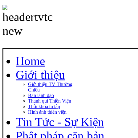
Home
Giới thiệu
Giới thiệu TV Thường
Chiếu
Ban lãnh đạo
Thanh qui Thiền Viện
Thời khóa tu tập
Hình ảnh thiền viện
Tin Tức - Sự Kiện
Phật pháp căn bản