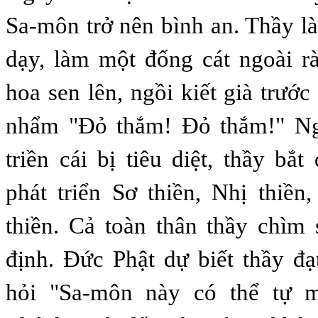
Sa-môn trở nên bình an. Thầy là
dạy, làm một đống cát ngoài r
hoa sen lên, ngồi kiết già trướ
nhẩm "Ðỏ thắm! Ðỏ thắm!" Ng
triền cái bị tiêu diệt, thầy bắ
phát triển Sơ thiền, Nhị thiền
thiền. Cả toàn thân thầy chìm 
định. Ðức Phật dự biết thầy đạ
hỏi "Sa-môn này có thể tự m