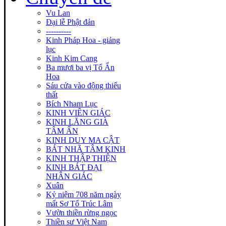
Vu Lan
Đại lễ Phật đản
----------
Kinh Pháp Hoa - giảng
lục
Kinh Kim Cang
Ba mươi ba vị Tổ Ấn
Hoa
Sáu cửa vào động thiếu
thất
Bích Nham Lục
KINH VIÊN GIÁC
KINH LĂNG GIÀ
TÂM ẤN
KINH DUY MA CẬT
BÁT NHÃ TÂM KINH
KINH THẬP THIỆN
KINH BÁT ĐẠI
NHÂN GIÁC
Xuân
Kỷ niệm 708 năm ngày
mất Sơ Tổ Trúc Lâm
Vườn thiền rừng ngọc
Thiền sư Việt Nam