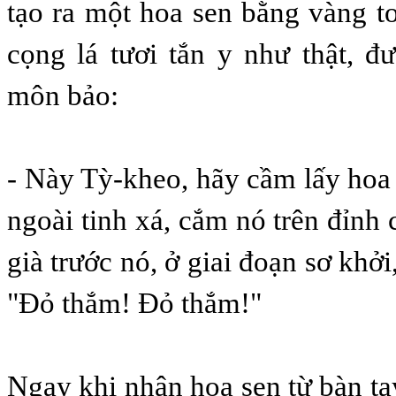
tạo ra một hoa sen bằng vàng t
cọng lá tươi tắn y như thật, đ
môn bảo:
- Này Tỳ-kheo, hãy cầm lấy hoa 
ngoài tinh xá, cắm nó trên đỉnh c
già trước nó, ở giai đoạn sơ khởi,
"Ðỏ thắm! Ðỏ thắm!"
Ngay khi nhận hoa sen từ bàn ta