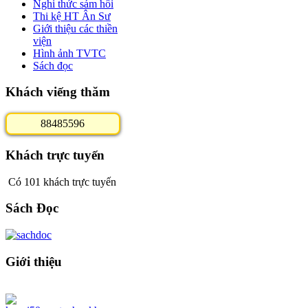
Nghi thức sám hối
Thi kệ HT Ân Sư
Giới thiệu các thiền
viện
Hình ảnh TVTC
Sách đọc
Khách viếng thăm
8
8
4
8
5
5
9
6
Khách trực tuyến
Có 101 khách trực tuyến
Sách Đọc
Giới thiệu