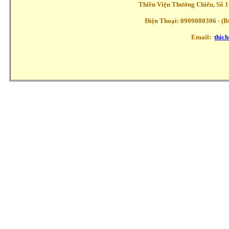
Thiền Viện Thường Chiếu, Số 1
Điện Thoại: 0909080306 - (Buổ
Email:
thic