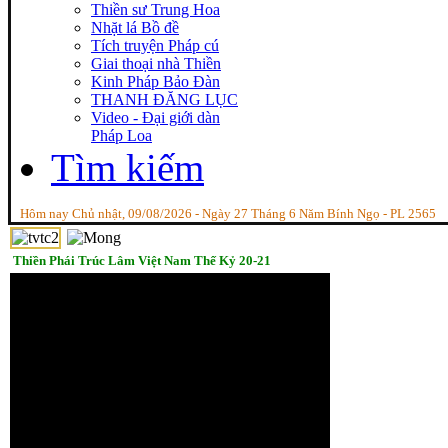
Thiền sư Trung Hoa
Nhặt lá Bồ đề
Tích truyện Pháp cú
Giai thoại nhà Thiền
Kinh Pháp Bảo Đàn
THANH ĐĂNG LỤC
Video - Đại giới dàn
Pháp Loa
Tìm kiếm
Hôm nay Chủ nhật, 09/08/2026 - Ngày 27 Tháng 6 Năm Bính Ngọ - PL 2565
Thiền Phái Trúc Lâm Việt Nam Thế Kỷ 20-21