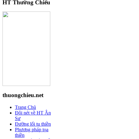
HT Thường Chiếu
thuongchieu.net
Trang Chủ
Đôi nét về HT Ân
Sư
Đường lối tu thiền
Phương pháp tọa
thiền