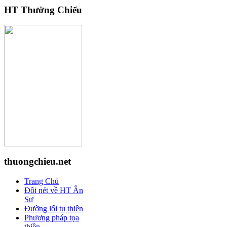
HT Thường Chiếu
thuongchieu.net
Trang Chủ
Đôi nét về HT Ân
Sư
Đường lối tu thiền
Phương pháp tọa
thiền