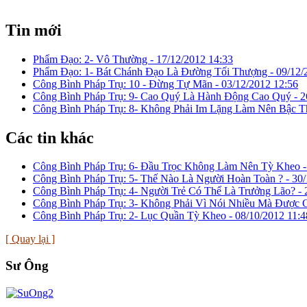
Tin mới
Phẩm Đạo: 2- Vô Thường -
17/12/2012 14:33
Phẩm Đạo: 1- Bát Chánh Ðạo Là Ðường Tối Thượng -
09/12/
Công Bình Pháp Trụ: 10 - Ðừng Tự Mãn -
03/12/2012 12:56
Công Bình Pháp Trụ: 9- Cao Quý Là Hành Ðộng Cao Quý -
2
Công Bình Pháp Trụ: 8- Không Phải Im Lặng Làm Nên Bậc T
Các tin khác
Công Bình Pháp Trụ: 6- Ðầu Trọc Không Làm Nên Tỳ Kheo 
Công Bình Pháp Trụ: 5- Thế Nào Là Người Hoàn Toàn ? -
30/
Công Bình Pháp Trụ: 4- Người Trẻ Có Thể Là Trưởng Lão? -
Công Bình Pháp Trụ: 3- Không Phải Vì Nói Nhiều Mà Ðược 
Công Bình Pháp Trụ: 2- Lục Quần Tỳ Kheo -
08/10/2012 11:4
[ Quay lại ]
Sư Ông