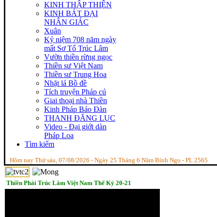
KINH THẬP THIỆN
KINH BÁT ĐẠI
NHÂN GIÁC
Xuân
Kỷ niệm 708 năm ngày
mất Sơ Tổ Trúc Lâm
Vườn thiền rừng ngọc
Thiền sư Việt Nam
Thiền sư Trung Hoa
Nhặt lá Bồ đề
Tích truyện Pháp cú
Giai thoại nhà Thiền
Kinh Pháp Bảo Đàn
THANH ĐĂNG LỤC
Video - Đại giới dàn
Pháp Loa
Tìm kiếm
Hôm nay Thứ sáu, 07/08/2026 - Ngày 25 Tháng 6 Năm Bính Ngọ - PL 2565
Thiền Phái Trúc Lâm Việt Nam Thế Kỷ 20-21