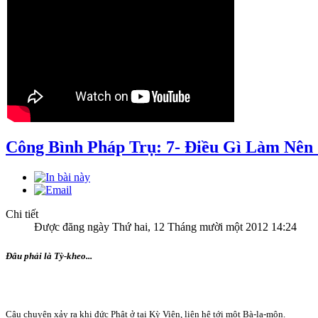
Công Bình Pháp Trụ: 7- Ðiều Gì Làm Nên
Chi tiết
Được đăng ngày Thứ hai, 12 Tháng mười một 2012 14:24
Ðâu phải là Tỳ-kheo...
Câu chuyện xảy ra khi đức Phật ở tại Kỳ Viên, liên hệ tới một Bà-la-môn.