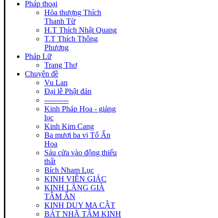
Pháp thoại
Hòa thượng Thích
Thanh Từ
H.T Thích Nhật Quang
T.T Thích Thông
Phương
Pháp Lữ
Trang Thơ
Chuyên đề
Vu Lan
Đại lễ Phật đản
----------
Kinh Pháp Hoa - giảng
lục
Kinh Kim Cang
Ba mươi ba vị Tổ Ấn
Hoa
Sáu cửa vào động thiếu
thất
Bích Nham Lục
KINH VIÊN GIÁC
KINH LĂNG GIÀ
TÂM ẤN
KINH DUY MA CẬT
BÁT NHÃ TÂM KINH