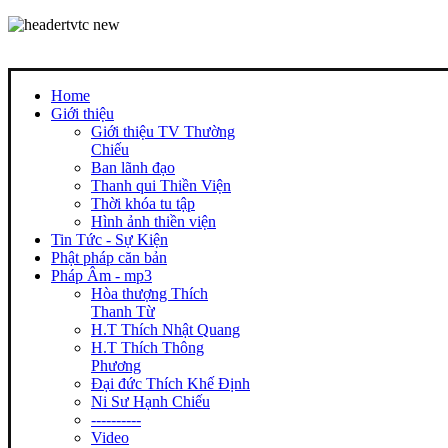
Home
Giới thiệu
Giới thiệu TV Thường
Chiếu
Ban lãnh đạo
Thanh qui Thiền Viện
Thời khóa tu tập
Hình ảnh thiền viện
Tin Tức - Sự Kiện
Phật pháp căn bản
Pháp Âm - mp3
Hòa thượng Thích
Thanh Từ
H.T Thích Nhật Quang
H.T Thích Thông
Phương
Đại đức Thích Khế Định
Ni Sư Hạnh Chiếu
----------
Video