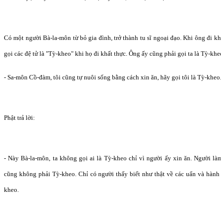
Có một người Bà-la-môn từ bỏ gia đình, trở thành tu sĩ ngoại đạo. Khi ông đi k
gọi các đệ tử là "Tỳ-kheo" khi họ đi khất thực. Ông ấy cũng phải gọi ta là Tỳ-khe
- Sa-môn Cồ-đàm, tôi cũng tự nuôi sống bằng cách xin ăn, hãy gọi tôi là Tỳ-kheo
Phật trả lời:
- Này Bà-la-môn, ta không gọi ai là Tỳ-kheo chỉ vì người ấy xin ăn. Người là
cũng không phải Tỳ-kheo. Chỉ có người thấy biết như thật về các uẩn và hành t
kheo.