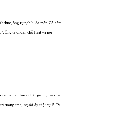
hất thực, ông tự nghĩ: "Sa-môn Cồ-đàm
o". Ông ta đi đến chỗ Phật và nói:
.
m tất cả mọi hình thức giống Tỳ-kheo
rì tương ưng, người ấy thật sự là Tỳ-