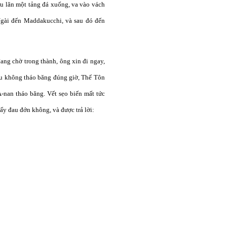
ứu lăn một tảng đá xuống, va vào vách
gài đến Maddakucchi, và sau đó đến
đang chờ trong thành, ông xin đi ngay,
nếu không tháo băng đúng giờ, Thế Tôn
A-nan tháo băng. Vết sẹo biến mất tức
ấy đau đớn không, và được trả lời: