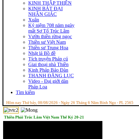
KINH THẬP THIỆN
KINH BÁT ĐẠI
NHÂN GIÁC
Xuân
Kỷ niệm 708 năm ngày
mất Sơ Tổ Trúc Lâm
Vườn thiền rừng ngọc
Thiền sư Việt Nam
Thiền sư Trung Hoa
Nhặt lá Bồ đề
Tích truyện Pháp cú
Giai thoại nhà Thiền
Kinh Pháp Bảo Đàn
THANH ĐĂNG LỤC
Video - Đại giới dàn
Pháp Loa
Tìm kiếm
Hôm nay Thứ bảy, 08/08/2026 - Ngày 26 Tháng 6 Năm Bính Ngọ - PL 2565
Thiền Phái Trúc Lâm Việt Nam Thế Kỷ 20-21