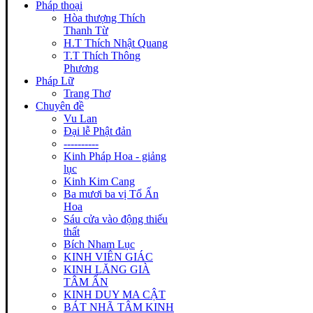
Pháp thoại
Hòa thượng Thích
Thanh Từ
H.T Thích Nhật Quang
T.T Thích Thông
Phương
Pháp Lữ
Trang Thơ
Chuyên đề
Vu Lan
Đại lễ Phật đản
----------
Kinh Pháp Hoa - giảng
lục
Kinh Kim Cang
Ba mươi ba vị Tổ Ấn
Hoa
Sáu cửa vào động thiếu
thất
Bích Nham Lục
KINH VIÊN GIÁC
KINH LĂNG GIÀ
TÂM ẤN
KINH DUY MA CẬT
BÁT NHÃ TÂM KINH