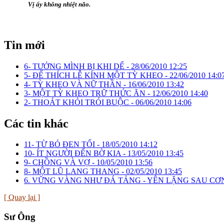
Vị ấy không nhiệt não.
Tin mới
6- TƯỞNG MÌNH BỊ KHI DỂ -
28/06/2010 12:25
5- ĐẾ THÍCH LỄ KÍNH MỘT TỲ KHEO -
22/06/2010 14:0
4- TỲ KHEO VÀ NỮ THẦN -
16/06/2010 13:42
3- MỘT TỲ KHEO TRỮ THỨC ĂN -
12/06/2010 14:40
2- THOÁT KHỎI TRÓI BUỘC -
06/06/2010 14:06
Các tin khác
11- TỪ BỎ ĐEN TỐI -
18/05/2010 14:12
10- ÍT NGƯỜI ĐẾN BỜ KIA -
13/05/2010 13:45
9- CHỒNG VÀ VỢ -
10/05/2010 13:56
8- MỘT LŨ LANG THANG -
02/05/2010 13:45
6. VỮNG VÀNG NHƯ ĐÁ TẢNG - YÊN LẶNG SAU CƠ
[ Quay lại ]
Sư Ông