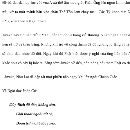
Đề-bà-đạt-đa hợp lực với vua A-xà-thế âm mưu giết Phật. Ông lên ngọn Linh-th
núi, vỡ ra một mảnh bắn vào chân Thế Tôn làm chảy máu. Các Tỳ-kheo đưa N
rừng xoài theo ý Ngài muốn.
Jīvaka hay tin liền đến tức thì, đắp thuốc và băng vết thương. Vì có bệnh nhân 
hẹn sẽ trở về tháo băng. Nhưng khi trở về cổng thành đã đóng, ông lo lắng vì 
sẽ chịu đau nhức dữ dội. Ngay khi đó Phật biết được ý nghĩ của ông liền bảo 
khắc như vỏ cây bị bóc ra. Sáng sớm Jīvaka về đến, nôn nóng hỏi thăm Phật có th
- Jīvaka, Như Lai đã dập tắt mọi phiền não ngay khi lên ngôi Chánh Giác.
Và Ngài đọc Pháp Cú:
(90) Đích đã đến, không sầu,
Giải thoát ngoài tất cả,
Đoạn trừ mọi buộc ràng,