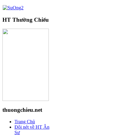
HT Thường Chiếu
thuongchieu.net
Trang Chủ
Đôi nét về HT Ân
Sư