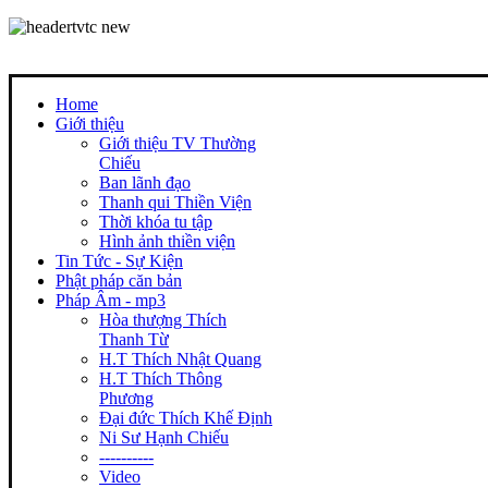
Home
Giới thiệu
Giới thiệu TV Thường
Chiếu
Ban lãnh đạo
Thanh qui Thiền Viện
Thời khóa tu tập
Hình ảnh thiền viện
Tin Tức - Sự Kiện
Phật pháp căn bản
Pháp Âm - mp3
Hòa thượng Thích
Thanh Từ
H.T Thích Nhật Quang
H.T Thích Thông
Phương
Đại đức Thích Khế Định
Ni Sư Hạnh Chiếu
----------
Video