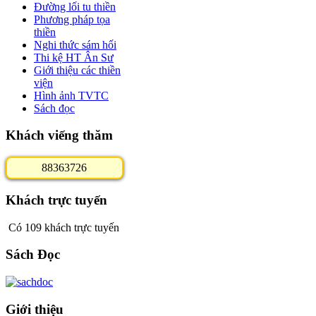
Đường lối tu thiền
Phương pháp tọa
thiền
Nghi thức sám hối
Thi kệ HT Ân Sư
Giới thiệu các thiền
viện
Hình ảnh TVTC
Sách đọc
Khách viếng thăm
8
8
3
6
3
7
2
6
Khách trực tuyến
Có 109 khách trực tuyến
Sách Đọc
Giới thiệu