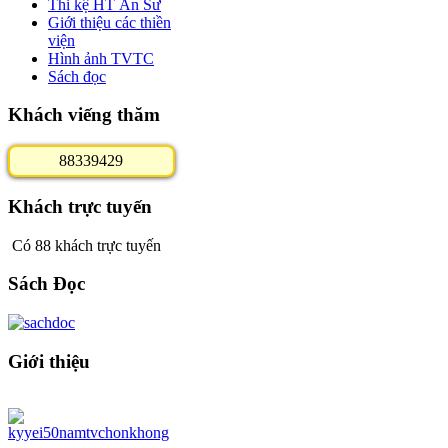
Thi kệ HT Ân Sư
Giới thiệu các thiền
viện
Hình ảnh TVTC
Sách đọc
Khách viếng thăm
8
8
3
3
9
4
2
9
Khách trực tuyến
Có 88 khách trực tuyến
Sách Đọc
Giới thiệu