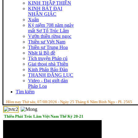
KINH THẬP THIỆN
KINH BÁT ĐẠI
NHÂN GIÁC
Xuân
Kỷ niệm 708 năm ngày
mất Sơ Tổ Trúc Lâm
Vườn thiền rừng ngọc
Thiền sư Việt Nam
Thiền sư Trung Hoa
Nhặt lá Bồ đề
Tích truyện Pháp cú
Giai thoại nhà Thiền
Kinh Pháp Bảo Đàn
THANH ĐĂNG LỤC
Video - Đại giới dàn
Pháp Loa
Tìm kiếm
Hôm nay Thứ sáu, 07/08/2026 - Ngày 25 Tháng 6 Năm Bính Ngọ - PL 2565
Thiền Phái Trúc Lâm Việt Nam Thế Kỷ 20-21