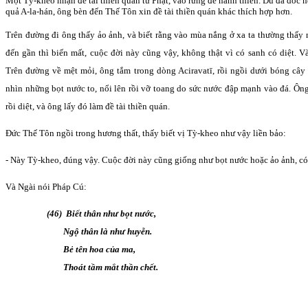
Một Tỳ-kheo nhận đề tài thiền quán từ Phật, vào rừng để hành thiền. Dù đã dốc 
quả A-la-hán, ông bèn đến Thế Tôn xin đề tài thiền quán khác thích hợp hơn.
Trên đường đi ông thấy ảo ảnh, và biết rằng vào mùa nắng ở xa ta thường thấy
đến gần thì biến mất, cuộc đời này cũng vậy, không thật vì có sanh có diệt. 
Trên đường về mệt mỏi, ông tắm trong dòng Aciravatī, rồi ngồi dưới bóng cây
nhìn những bọt nước to, nổi lên rồi vỡ toang do sức nước đập mạnh vào đá. Ông
rồi diệt, và ông lấy đó làm đề tài thiền quán.
Đức Thế Tôn ngồi trong hương thất, thấy biết vị Tỳ-kheo như vậy liền bảo:
- Này Tỳ-kheo, đúng vậy. Cuộc đời này cũng giống như bọt nước hoặc ảo ảnh, có 
Và Ngài nói Pháp Cú:
(46) Biết thân như bọt nước,
Ngộ thân là như huyễn.
Bẻ tên hoa của ma,
Thoát tầm mắt thần chết.