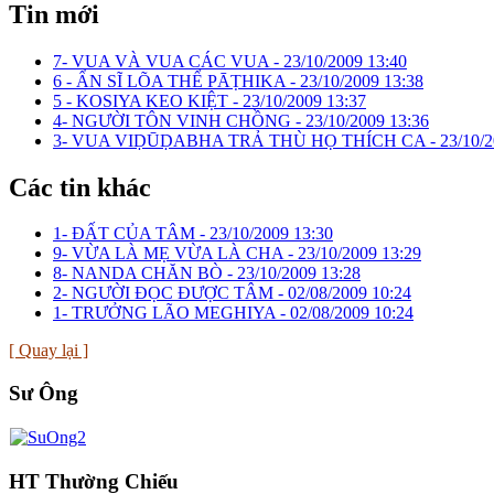
Tin mới
7- VUA VÀ VUA CÁC VUA -
23/10/2009 13:40
6 - ẨN SĨ LÕA THỂ PĀṬHIKA -
23/10/2009 13:38
5 - KOSIYA KEO KIỆT -
23/10/2009 13:37
4- NGƯỜI TÔN VINH CHỒNG -
23/10/2009 13:36
3- VUA VIḌŪḌABHA TRẢ THÙ HỌ THÍCH CA -
23/10/2
Các tin khác
1- ĐẤT CỦA TÂM -
23/10/2009 13:30
9- VỪA LÀ MẸ VỪA LÀ CHA -
23/10/2009 13:29
8- NANDA CHĂN BÒ -
23/10/2009 13:28
2- NGƯỜI ĐỌC ĐƯỢC TÂM -
02/08/2009 10:24
1- TRƯỞNG LÃO MEGHIYA -
02/08/2009 10:24
[ Quay lại ]
Sư Ông
HT Thường Chiếu