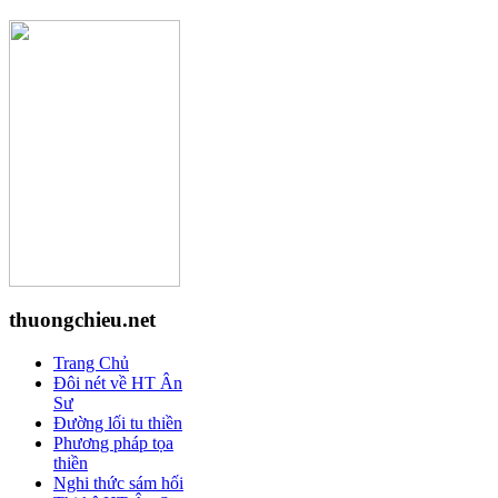
thuongchieu.net
Trang Chủ
Đôi nét về HT Ân
Sư
Đường lối tu thiền
Phương pháp tọa
thiền
Nghi thức sám hối