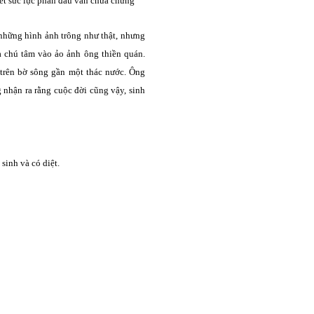
hết sức lực phấn đấu vẫn chưa chứng
 những hình ảnh trông như thật, nhưng
Và chú tâm vào ảo ảnh ông thiền quán.
 trên bờ sông gần một thác nước. Ông
 nhận ra rằng cuộc đời cũng vậy, sinh
sinh và có diệt.