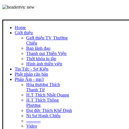
Home
Giới thiệu
Giới thiệu TV Thường
Chiếu
Ban lãnh đạo
Thanh qui Thiền Viện
Thời khóa tu tập
Hình ảnh thiền viện
Tin Tức - Sự Kiện
Phật pháp căn bản
Pháp Âm - mp3
Hòa thượng Thích
Thanh Từ
H.T Thích Nhật Quang
H.T Thích Thông
Phương
Đại đức Thích Khế Định
Ni Sư Hạnh Chiếu
----------
Video