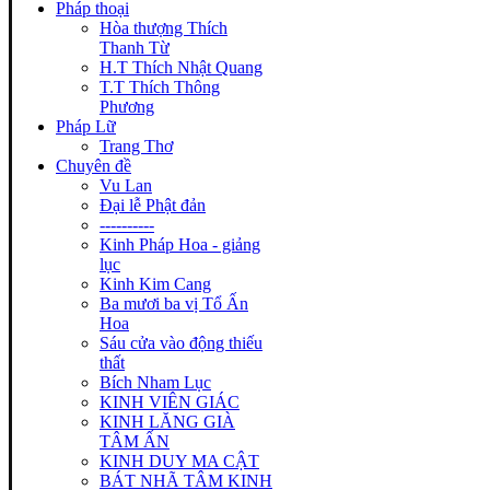
Pháp thoại
Hòa thượng Thích
Thanh Từ
H.T Thích Nhật Quang
T.T Thích Thông
Phương
Pháp Lữ
Trang Thơ
Chuyên đề
Vu Lan
Đại lễ Phật đản
----------
Kinh Pháp Hoa - giảng
lục
Kinh Kim Cang
Ba mươi ba vị Tổ Ấn
Hoa
Sáu cửa vào động thiếu
thất
Bích Nham Lục
KINH VIÊN GIÁC
KINH LĂNG GIÀ
TÂM ẤN
KINH DUY MA CẬT
BÁT NHÃ TÂM KINH