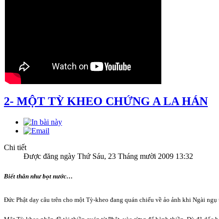
2- MỘT TỲ KHEO CHỨNG A LA HÁN
Chi tiết
Được đăng ngày Thứ Sáu, 23 Tháng mười 2009 13:32
Biết thân như bọt nước…
Đức Phật dạy câu trên cho một Tỳ-kheo đang quán chiếu về ảo ảnh khi Ngài ngụ 