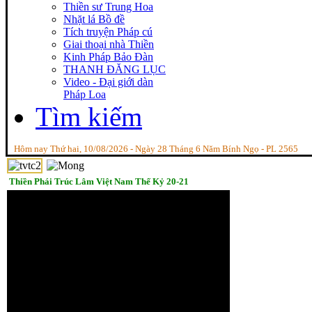
Thiền sư Trung Hoa
Nhặt lá Bồ đề
Tích truyện Pháp cú
Giai thoại nhà Thiền
Kinh Pháp Bảo Đàn
THANH ĐĂNG LỤC
Video - Đại giới dàn
Pháp Loa
Tìm kiếm
Hôm nay Thứ hai, 10/08/2026 - Ngày 28 Tháng 6 Năm Bính Ngọ - PL 2565
Thiền Phái Trúc Lâm Việt Nam Thế Kỷ 20-21