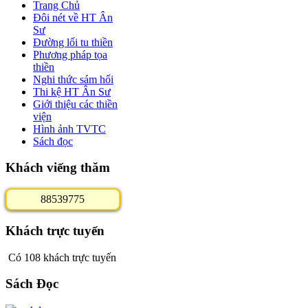
Trang Chủ
Đôi nét về HT Ân
Sư
Đường lối tu thiền
Phương pháp tọa
thiền
Nghi thức sám hối
Thi kệ HT Ân Sư
Giới thiệu các thiền
viện
Hình ảnh TVTC
Sách đọc
Khách viếng thăm
8
8
5
3
9
7
7
5
Khách trực tuyến
Có 108 khách trực tuyến
Sách Đọc