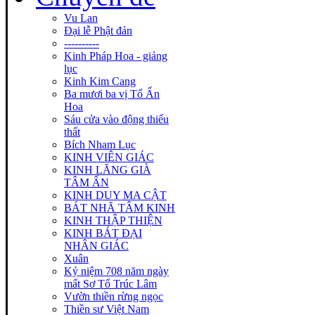
Vu Lan
Đại lễ Phật đản
----------
Kinh Pháp Hoa - giảng
lục
Kinh Kim Cang
Ba mươi ba vị Tổ Ấn
Hoa
Sáu cửa vào động thiếu
thất
Bích Nham Lục
KINH VIÊN GIÁC
KINH LĂNG GIÀ
TÂM ẤN
KINH DUY MA CẬT
BÁT NHÃ TÂM KINH
KINH THẬP THIỆN
KINH BÁT ĐẠI
NHÂN GIÁC
Xuân
Kỷ niệm 708 năm ngày
mất Sơ Tổ Trúc Lâm
Vườn thiền rừng ngọc
Thiền sư Việt Nam