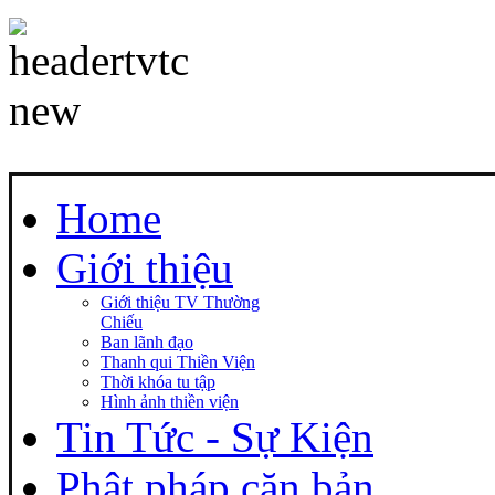
Home
Giới thiệu
Giới thiệu TV Thường
Chiếu
Ban lãnh đạo
Thanh qui Thiền Viện
Thời khóa tu tập
Hình ảnh thiền viện
Tin Tức - Sự Kiện
Phật pháp căn bản