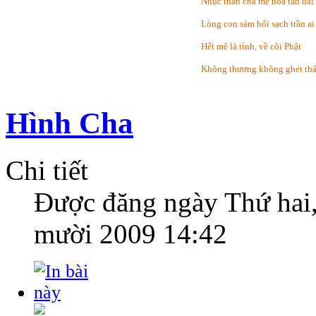
Nhục thân cha mẹ hỏa tán đài
Lòng con sám hối sạch trần ai
Hết mê là tỉnh, về cõi Phật
Không thương không ghét th
Hình Cha
Chi tiết
Được đăng ngày
Thứ hai
mười 2009 14:42