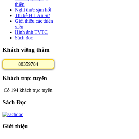
thiền
Nghi thức sám hối
Thi kệ HT Ân Sư
Giới thiệu các thiền
viện
Hình ảnh TVTC
Sách đọc
Khách viếng thăm
8
8
3
5
9
7
8
4
Khách trực tuyến
Có 194 khách trực tuyến
Sách Đọc
Giới thiệu