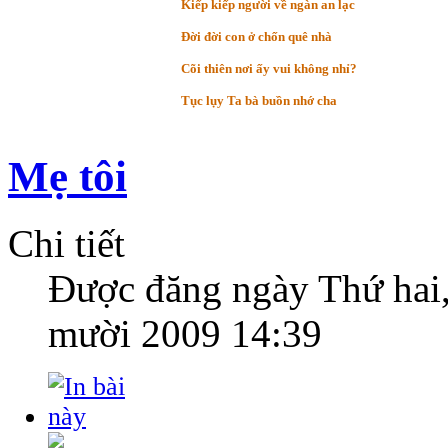
Kiếp kiếp người về ngàn an lạc
Đời đời con ở chốn quê nhà
Cõi thiên nơi ấy vui không nhỉ?
Tục lụy Ta bà buồn nhớ cha
Mẹ tôi
Chi tiết
Được đăng ngày
Thứ hai
mười 2009 14:39