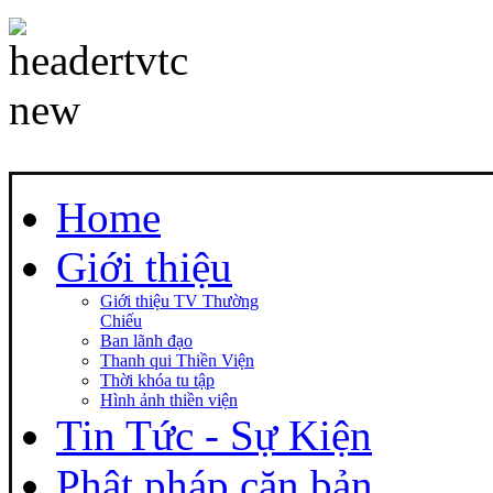
Home
Giới thiệu
Giới thiệu TV Thường
Chiếu
Ban lãnh đạo
Thanh qui Thiền Viện
Thời khóa tu tập
Hình ảnh thiền viện
Tin Tức - Sự Kiện
Phật pháp căn bản