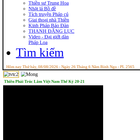
Thiền sư Trung Hoa
Nhặt lá Bồ đề
Tích truyện Pháp cú
Giai thoại nhà Thiền
Kinh Pháp Bảo Đàn
THANH ĐĂNG LỤC
Video - Đại giới dàn
Pháp Loa
Tìm kiếm
Hôm nay Thứ bảy, 08/08/2026 - Ngày 26 Tháng 6 Năm Bính Ngọ - PL 2565
Thiền Phái Trúc Lâm Việt Nam Thế Kỷ 20-21