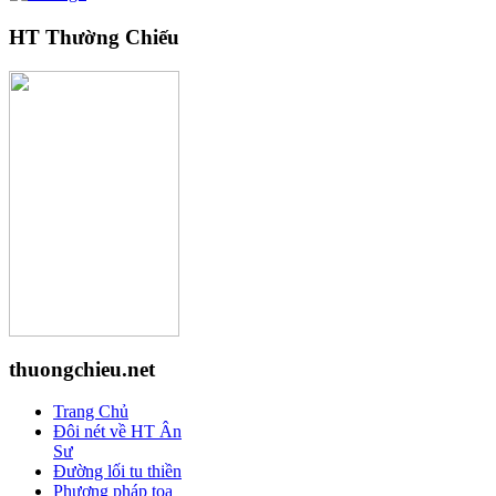
HT Thường Chiếu
thuongchieu.net
Trang Chủ
Đôi nét về HT Ân
Sư
Đường lối tu thiền
Phương pháp tọa