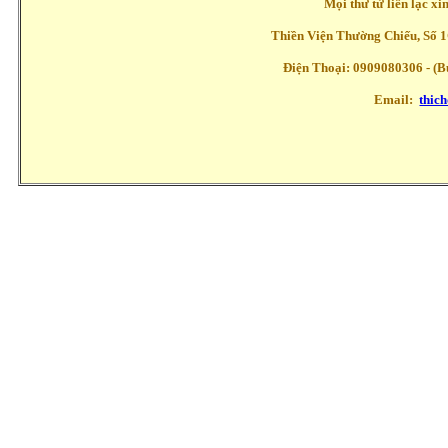
Mọi thư từ liên lạc x
Thiền Viện Thường Chiếu, Số 1
Điện Thoại: 0909080306 - (Buổ
Email:
thic