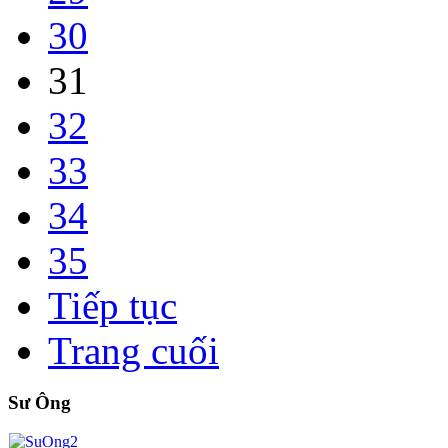
30
31
32
33
34
35
Tiếp tục
Trang cuối
Sư Ông