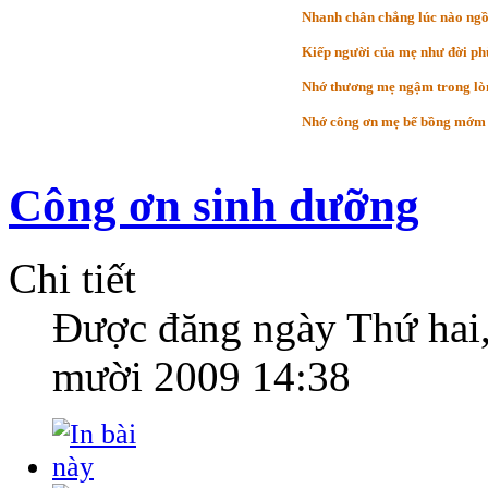
Nhanh chân chẳng lúc nào ngồ
Kiếp người của mẹ như đời ph
Nhớ thương mẹ ngậm trong lò
Nhớ công ơn mẹ bế bồng mớm
Công ơn sinh dưỡng
Chi tiết
Được đăng ngày
Thứ hai
mười 2009 14:38