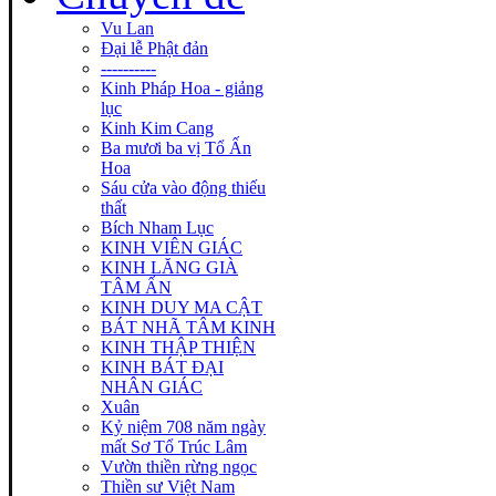
Vu Lan
Đại lễ Phật đản
----------
Kinh Pháp Hoa - giảng
lục
Kinh Kim Cang
Ba mươi ba vị Tổ Ấn
Hoa
Sáu cửa vào động thiếu
thất
Bích Nham Lục
KINH VIÊN GIÁC
KINH LĂNG GIÀ
TÂM ẤN
KINH DUY MA CẬT
BÁT NHÃ TÂM KINH
KINH THẬP THIỆN
KINH BÁT ĐẠI
NHÂN GIÁC
Xuân
Kỷ niệm 708 năm ngày
mất Sơ Tổ Trúc Lâm
Vườn thiền rừng ngọc
Thiền sư Việt Nam