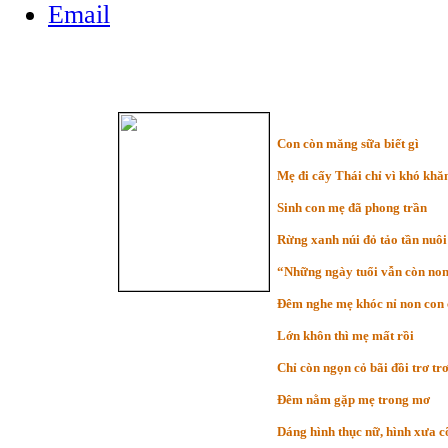
Con còn măng sữa biết gì
Mẹ đi cấy Thái chỉ vì khó khă
Sinh con mẹ đã phong trần
Rừng xanh núi đỏ tảo tần nuôi
“Những ngày tuổi vẫn còn no
Đêm nghe mẹ khóc nỉ non con
Lớn khôn thì mẹ mất rồi
Chỉ còn ngọn cỏ bãi đồi trơ tr
Đêm nằm gặp mẹ trong mơ
Dáng hình thục nữ, hình xưa c