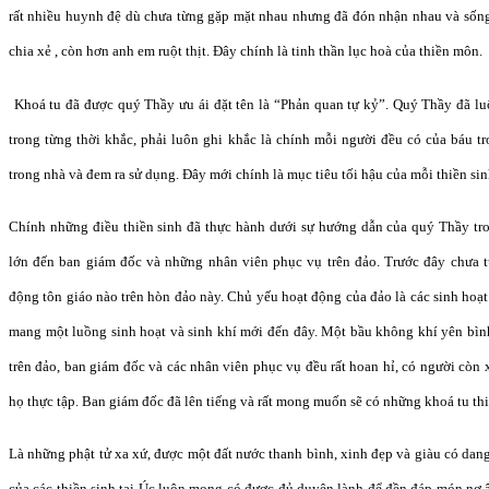
r
ấ
t nhi
ều huynh đệ
dù ch
ư
a t
ừ
ng g
ặ
p m
ặ
t nhau nh
ư
ng
đã đó
n nh
ậ
n nhau và s
ố
n
chia x
ẻ
, còn h
ơ
n anh em ru
ộ
t th
ị
t.
Đâ
y chính là tinh th
ầ
n l
ụ
c hoà c
ủ
a thi
ề
n môn.
Khoá tu
đã đượ
c quý Th
ầ
y
ư
u ái
đặ
t tên là
“Phả
n quan t
ự
k
ỷ”. Qu
ý Th
ầ
y
đã
lu
trong t
ừ
ng th
ờ
i kh
ắ
c, ph
ả
i luôn ghi kh
ắ
c là chính m
ỗi người đề
u có c
ủ
a báu t
trong nhà và
đ
em ra s
ử
d
ụ
ng.
Đâ
y m
ớ
i chính là m
ụ
c tiêu t
ố
i h
ậ
u c
ủ
a m
ỗ
i thi
ề
n sin
Chính nh
ữ
ng
đ
i
ề
u thi
ề
n sinh
đã
th
ự
c hà
nh dướ
i s
ự hướ
ng d
ẫ
n c
ủ
a quý Th
ầ
y tr
l
ớn đế
n ban giám
đố
c và nh
ữ
ng nhân viên ph
ụ
c v
ụ
trên
đảo. Trướ
c
đâ
y ch
ư
a t
độ
ng tôn giáo nào trên hòn
đả
o này. Ch
ủ
y
ế
u ho
ạt độ
ng c
ủ
a
đả
o là các sinh ho
ạ
t
mang m
ộ
t lu
ồ
ng sinh ho
ạ
t và sinh khí m
ớ
i
đế
n
đâ
y. M
ộ
t b
ầ
u không khí yên bìn
trên
đả
o, ban giám
đố
c và các nhân viên ph
ụ
c v
ụ đề
u r
ấ
t hoan h
ỉ
, có
ngườ
i còn x
h
ọ
th
ự
c t
ậ
p. Ban giá
m đố
c
đã
lên ti
ế
ng và r
ấ
t mong mu
ố
n s
ẽ
có nh
ữ
ng khoá tu thi
Là nh
ữ
ng ph
ậ
t t
ử
xa x
ứ, đượ
c m
ột đất nướ
c thanh bình, xinh
đẹ
p và giàu có dang
c
ủ
a các thi
ề
n sinh t
ạ
i Úc luôn mong có
đượ
c
đủ
duyên lành
để đề
n
đá
p món n
ợ
â