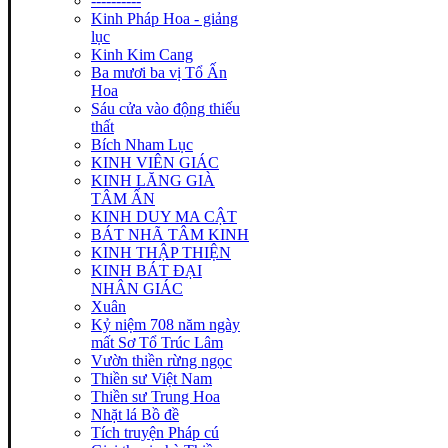
----------
Kinh Pháp Hoa - giảng
lục
Kinh Kim Cang
Ba mươi ba vị Tổ Ấn
Hoa
Sáu cửa vào động thiếu
thất
Bích Nham Lục
KINH VIÊN GIÁC
KINH LĂNG GIÀ
TÂM ẤN
KINH DUY MA CẬT
BÁT NHÃ TÂM KINH
KINH THẬP THIỆN
KINH BÁT ĐẠI
NHÂN GIÁC
Xuân
Kỷ niệm 708 năm ngày
mất Sơ Tổ Trúc Lâm
Vườn thiền rừng ngọc
Thiền sư Việt Nam
Thiền sư Trung Hoa
Nhặt lá Bồ đề
Tích truyện Pháp cú