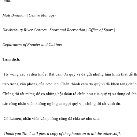
Matt
Matt Brennan | Centre Manager
Hawkesbury River Centres | Sport and Recreation | Office of Sport |
Department of Premier and Cabinet
T
ạ
m d
ị
ch:
Hy v
ọ
ng các v
ị đề
u kh
ỏ
e. R
ấ
t cám
ơ
n quý v
ị đã
g
ử
i nh
ữ
ng t
ấ
m hình th
ậ
t d
ễ
t
treo trong v
ă
n phòng c
ủ
a c
ơ
quan. Chân thành cám
ơ
n quý v
ị đã
khen t
ặ
ng chún
Chúng tôi r
ấ
t m
ừng để
có nh
ữ
ng h
ội đoàn tổ
ch
ức như củ
a quý v
ị
s
ử
d
ụ
ng có ích
các công nhân viên không ng
ừ
ng ca ng
ợ
i quý v
ị
, chúng tôi r
ấ
t vinh d
ự
.
Cô Lauren, nhân viên v
ă
n phòng c
ũ
ng
đã
chia x
ẻ
nh
ư
sau:
Thank you Thi, I will pass a copy of the photos on to all the other staff.