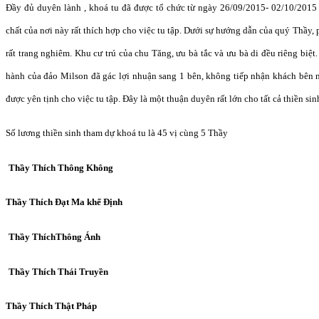
Đầ
y
đủ
duyên lành , khoá tu
đã đượ
c t
ổ
ch
ứ
c từ ngày 26/09/2015- 02/10/2015
ch
ấ
t c
ủ
a n
ơ
i này r
ấ
t thích h
ợ
p cho vi
ệ
c tu t
ậ
p.
Dướ
i s
ự
h
ướ
ng d
ẫ
n c
ủ
a quý Th
ầ
y, 
r
ấ
t trang nghiêm. Khu c
ư
trú c
ủ
a chu T
ă
ng,
ư
u bà t
ắ
c và
ư
u bà
di đề
u riêng bi
ệ
t
hành c
ủ
a
đả
o Milson
đã
gác l
ợ
i nhu
ậ
n sang 1 bên, không ti
ế
p nh
ậ
n khách bên 
đượ
c yên t
ị
nh cho vi
ệ
c tu t
ậ
p.
Đâ
y là m
ộ
t thu
ậ
n duyên r
ấ
t l
ớ
n cho t
ấ
t c
ả
thi
ề
n sin
S
ố
l
ươ
ng thi
ề
n sinh tham d
ự
khoá tu là 45 v
ị
cùng 5 Th
ầ
y
Th
ầ
y Thích Thông Không
Th
ầ
y Thích
Đạ
t Ma kh
ế Đị
nh
Th
ầ
y ThíchThông Ánh
Th
ầ
y Thích Thái Truy
ề
n
Th
ầ
y Thích Th
ậ
t Pháp