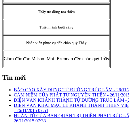
Th
ầ
y trò
đồ
ng t
ọ
a thi
ề
n
Thi
ề
n hành bu
ổ
i sáng
Nhân viên ph
ụ
c v
ụ đế
n chào quý Th
ầ
y
Giám
đố
c
đả
o Milson- Matt Brennan
đế
n chào quý Th
ầ
y
Tin mới
BÁO CÁO XÂY DỰNG TỪ ĐƯỜNG TRÚC LÂM -
26/11/
CẢM NIỆM CỦA PHẬT TỬ NGUYÊN THIỆN -
26/11/201
DIỄN VĂN KHÁNH THÀNH TỪ ĐƯỜNG TRÚC LÂM -
DIỄN VĂN KHAI MẠC LỄ KHÁNH THÀNH THIỀN VI
-
26/11/2015 07:51
HUẤN TỪ CỦA BAN QUẢN TRỊ THIỀN PHÁI TRÚC LÂ
26/11/2015 07:38