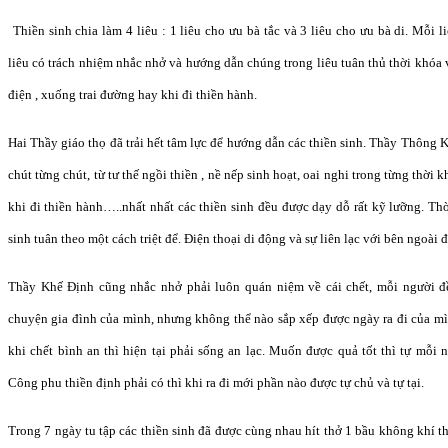
Thi
ề
n sinh chia làm 4 liêu : 1 liêu cho
ư
u bà t
ắ
c và 3 liêu cho
ư
u bà di. M
ỗ
i l
liêu có trách nhi
ệ
m nh
ắ
c nh
ở
và
hướ
ng d
ẫ
n chúng trong liêu tuân th
ủ
th
ờ
i khóa 
đ
i
ệ
n , xu
ống trai đườ
ng hay khi
đ
i thi
ề
n hành.
Hai Th
ầ
y giáo th
ọ đã
tr
ả
i h
ế
t tâm l
ự
c
để hướ
ng d
ẫ
n các thi
ề
n sinh. Th
ầ
y Thông 
chút t
ừ
ng chút, t
ừ
t
ư
th
ế
ng
ồ
i thi
ề
n , n
ề
n
ế
p sinh ho
ạ
t, oai nghi trong t
ừ
ng th
ờ
i k
khi
đ
i thi
ề
n hà
nh…..nhấ
t nh
ấ
t các thi
ề
n sinh
đều đượ
c d
ạ
y d
ỗ
r
ấ
t k
ỹ lưỡ
ng. Th
sinh tuân theo m
ộ
t cách tri
ệt để
.
Đ
i
ệ
n tho
ại di độ
ng và s
ự
liên l
ạ
c v
ớ
i bên ngoài
đ
Th
ầ
y Kh
ế Đị
nh
cũng nhắ
c nh
ở
ph
ả
i luôn quán ni
ệ
m v
ề
cái ch
ế
t, m
ỗi người đ
chuy
ện gia đình của mình, nhưng không thể
nào s
ắ
p x
ếp được ngày ra đi của mì
khi ch
ế
t bình an thì hi
ệ
n t
ạ
i ph
ả
i s
ố
ng an l
ạ
c. Mu
ốn đượ
c qu
ả
t
ố
t thì t
ự
m
ỗi 
Công phu thi
ền đị
nh ph
ải có thì khi ra đi mớ
i ph
ầ
n nào
đượ
c t
ự
ch
ủ
và t
ự
t
ạ
i.
Trong 7 ngày tu t
ậ
p các thi
ề
n sinh
đã đượ
c cùng nhau hít th
ở
1 b
ầ
u không khí th