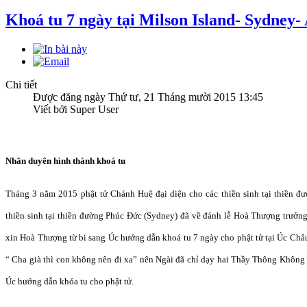
Khoá tu 7 ngày tại Milson Island- Sydney- 
Chi tiết
Được đăng ngày Thứ tư, 21 Tháng mười 2015 13:45
Viết bởi Super User
Nhân duyên hình thành khoá tu
Tháng 3 n
ă
m 2015 ph
ậ
t t
ử
Chánh Hu
ệ đạ
i di
ệ
n cho các thi
ề
n sinh t
ạ
i thi
ề
n
đư
thi
ề
n sinh t
ạ
i thi
ề
n
đườ
ng Phúc
Đứ
c (Sydney)
đã
v
ề đả
nh l
ễ
Hoà
Thượng trưở
ng
xin Hoà
Thượ
ng t
ừ
bi sang Ú
c hướ
ng d
ẫ
n khoá tu 7 ngày cho ph
ậ
t t
ử
t
ạ
i Úc Châ
“ Cha gi
à thì con không nên
đi xa” n
ên Ngài
đã
ch
ỉ
d
ạ
y hai Th
ầ
y Thông Không
Ú
c hướ
ng d
ẫ
n khóa tu cho ph
ậ
t t
ử
.