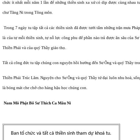
ch
ứ
c ít nh
ấ
t m
ỗ
i n
ă
m 1 l
ần để
nh
ữ
ng thi
ề
n sinh xa x
ứ
có d
ịp đượ
c cùng nhau tu
ch
ư
T
ă
ng Ni trong Tông môn.
Trong 7 ngày tu t
ậ
p t
ấ
t c
ả
các thi
ền sinh đã đượ
c
tướ
i t
ẩ
m nh
ữ
ng tr
ận mưa Pháp
là c
ủ
a t
ự
m
ỗ
i thi
ề
n sinh, t
ự
n
ỗ
l
ực công phu để
ph
ầ
n nào tr
ả đượ
c ân sâu c
ủa Sư
Thi
ề
n Phái và c
ủ
a quý Th
ầ
y giáo th
ọ
.
T
ấ
t c
ả
cô
ng đứ
c tu t
ậ
p chúng con nguy
ệ
n h
ồi hướ
ng
đế
n S
ư
Ông và quý Th
ầ
y tr
Thi
ề
n Phái Trúc Lâm. Nguy
ệ
n cho S
ư
Ông và quý Th
ầ
y t
ứ đạ
i luôn nhu hoà, s
ố
n
là bóng mát che ch
ở
cho hàng h
ậ
u h
ọ
c chúng con.
Nam Mô Ph
ậ
t B
ổ
S
ư
Thích Ca Mâu Ni
Ban t
ổ
ch
ứ
c và t
ấ
t c
ả
thi
ề
n sinh tham d
ự
khoá tu.