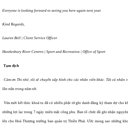
Everyone is looking forward to seeing you here again next year.
Kind Regards,
Lauren Bell | Client Service Officer
Hawkesbury River Centres | Sport and Recreation | Office of Sport
T
ạ
m d
ị
ch
C
ảm ơn Thi nhé, tôi sẽ
chuy
ể
n x
ấ
p hình cho các nhân viên khác. T
ấ
t c
ả
nhân v
l
ầ
n n
ữa trong năm tớ
i.
V
ừ
a m
ớ
i k
ế
t thúc khoá tu
đã
có nhi
ề
u ph
ậ
t t
ử
ghi danh
đă
ng ký tham d
ự
cho k
nh
ữ
ng l
ợ
i l
ạ
c trong 7 ngày miên m
ậ
t công phu. Ban t
ổ
ch
ứ
c
đã
ghi nh
ậ
n nguy
ệ
n
lên cho Hoà
Thượng trưở
ng ban qu
ả
n tr
ị
Thi
ề
n Phá
i. Ướ
c mong sao nh
ữ
ng kho