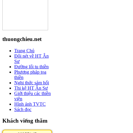
thuongchieu.net
Trang Chủ
Đôi nét về HT Ân
Sư
Đường lối tu thiền
Phương pháp tọa
thiền
Nghi thức sám hối
Thi kệ HT Ân Sư
Giới thiệu các thiền
viện
Hình ảnh TVTC
Sách đọc
Khách viếng thăm