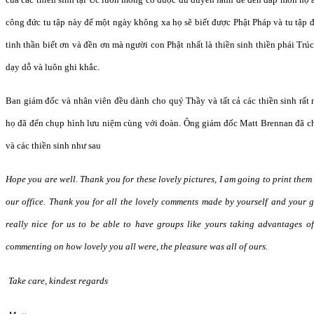
công
đứ
c tu t
ậ
p này
để
m
ộ
t ngày không xa h
ọ
s
ẽ
bi
ết đượ
c Ph
ậ
t Pháp và tu t
ập 
tinh th
ầ
n bi
ế
t
ơ
n và
đề
n
ơ
n mà ng
ườ
i con Ph
ậ
t nh
ấ
t là thi
ề
n sinh thi
ề
n phái Tr
d
ạ
y d
ỗ
và luôn ghi kh
ắ
c.
Ban giá
m đố
c và nhân viê
n đề
u dành cho quý Th
ầ
y và t
ấ
t c
ả
các thi
ề
n sinh r
ấ
t 
h
ọ đã đế
n ch
ụ
p hình l
ư
u ni
ệ
m cùng v
ớ
i
đ
oàn. Ông giá
m đố
c Matt Brennan
đã
c
và các thi
ề
n sinh nh
ư
sau
Hope you are well. Thank you for these lovely pictures, I am going to print the
our office. Thank you for all the lovely comments made by yourself and your gro
really nice for us to be able to have groups like yours taking advantages of o
commenting on how lovely you all were, the pleasure was all of ours.
Take care, kindest regards