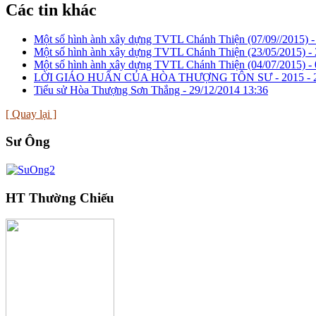
Các tin khác
Một số hình ành xây dựng TVTL Chánh Thiện (07/09//2015) 
Một số hình ành xây dựng TVTL Chánh Thiện (23/05/2015) -
Một số hình ành xây dựng TVTL Chánh Thiện (04/07/2015) -
LỜI GIÁO HUẤN CỦA HÒA THƯỢNG TÔN SƯ - 2015 -
Tiểu sử Hòa Thượng Sơn Thắng -
29/12/2014 13:36
[ Quay lại ]
Sư Ông
HT Thường Chiếu